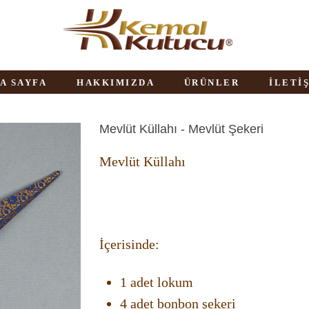
A SAYFA
HAKKIMIZDA
ÜRÜNLER
İLETİ
Mevlüt Küllahı - Mevlüt Şekeri
Mevlüt Küllahı
İçerisinde:
1 adet lokum
4 adet bonbon şekeri