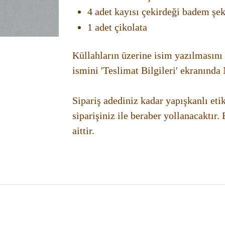
4 adet kayısı çekirdeği badem şek
1 adet çikolata
Küllahların üzerine isim yazılmasını i
ismini 'Teslimat Bilgileri' ekranın
Sipariş adediniz kadar yapışkanlı et
siparişiniz ile beraber yollanacaktır.
aittir.