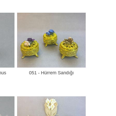
nus
051 - Hürrem Sandığı