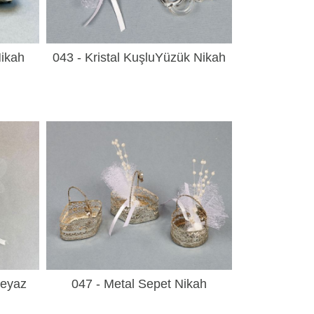
Nikah
043 - Kristal KuşluYüzük Nikah
ve Nişan Şekeri
Beyaz
047 - Metal Sepet Nikah
Şekeri