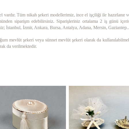
ardır. Tüm nikah şekeri modellerimiz, ince el işçiliği ile hazırlanır v
nden siparişm edebilirsiniz. Siparişleriniz ortalama 2 iş günü içer
siniz; İstanbul, İzmir, Ankara, Bursa, Antalya, Adana, Mersin, Gaziantep..
ğum mevlüt şekeri veya sünnet mevlüt şekeri olarak da kullanılabilmekt
rak da verilmektedir.