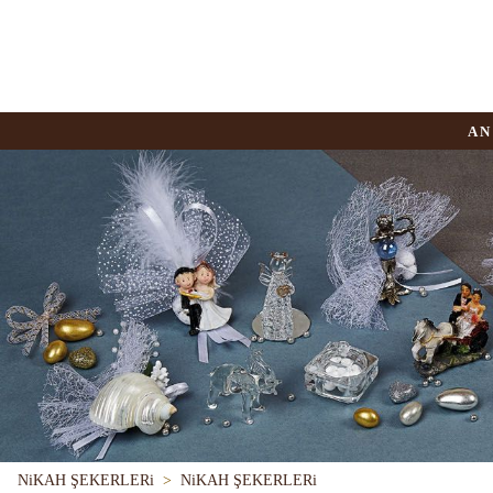
AN
NiKAH ŞEKERLERi
>
NiKAH ŞEKERLERi