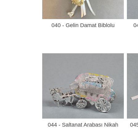
040 - Gelin Damat Biblolu
0
Deniz Kabuğu
044 - Saltanat Arabası Nikah
045
Şekeri